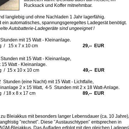
Rucksack und Koffer mitnehmbar.
lebig und ohne Nachladen 1 Jahr lagerfähig.
omatisches, spannungsgeregeltes Ladegerät benötigt.
obatterie-Ladegeräte sind ungeeignet !
tunden mit 15 Watt - Kleinanlage.
 kg / 15 x 7 x 10 cm
29,-- EUR
Stunden mit 15 Watt - Kleinanlage,
tt - Kleinanlage.
 kg / 15 x 10 x 10 cm
49,-- EUR
Stunden (eine Nacht) mit 15 Watt - Lichtfalle,
2 x 15 Watt, 4-5 Stunden mit 2 x 18 Watt-Anlage.
 kg / 18 x 8 x 17 cm
89,-- EUR
e zu Bleiakkus mit besonders langer Lebensdauer (ca. 10 Jahre)
angfristig "rechnet". Diese "Austauschtypen" entsprechen in
M-Bleiakkus. Das Aufladen erfolgt mit den gleichen Ladeger