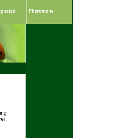
ngnetze
Pheromone
ung
rei