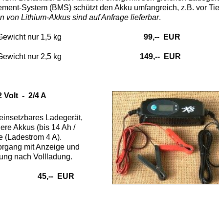
gement-System (BMS) schützt den Akku umfangreich, z.B. vor Tie
 von Lithium-Akkus sind auf Anfrage lieferbar
.
Gewicht nur 1,5 kg
99,-- EUR
Gewicht nur 2,5 kg
149,-- EUR
olt - 2/4 A
 einsetzbares Ladegerät,
ere Akkus (bis 14 Ah /
ßere (Ladestrom 4 A).
organg mit Anzeige und
ung nach Vollladung.
45,-- EUR