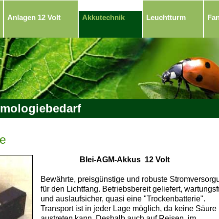
Anlagen 12 Volt
Akkutechnik
Leuchtturm
Fa
mologiebedarf
te
Blei-AGM-Akkus 12 Volt
Bewährte, preisgünstige und robuste Stromversorg
für den Lichtfang. Betriebsbereit geliefert, wartungsf
und auslaufsicher, quasi eine "Trockenbatterie".
Transport ist in jeder Lage möglich, da keine Säure
austreten kann. Deshalb auch auf Reisen, im