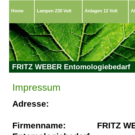
Home
Lampen 230 Volt
Anlagen 12 Volt
A
FRITZ WEBER Entomologiebedarf
Impressum
Adresse:
Firmenname: FRITZ W