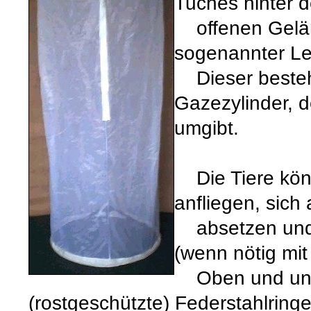
Tuches hinter 
offenen Gelän
sogenannter Le
Dieser besteh
Gazezylinder, d
umgibt.
Die Tiere könn
anfliegen, sic
absetzen und 
(wenn nötig mi
Oben und unte
(rostgeschützte) Federstahlring